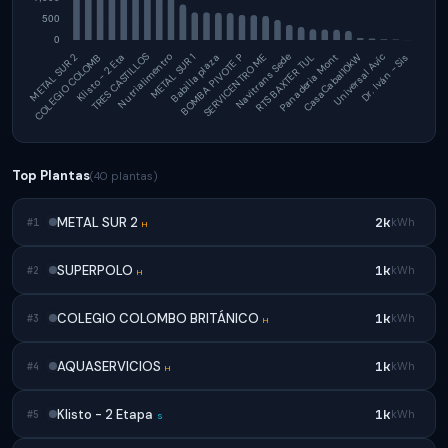
Top Plantas
(40 plantas)
METAL SUR 2
2k
kWh
#1
H
SUPERPOLO
1k
kWh
#2
H
COLEGIO COLOMBO BRITÁNICO
1k
kWh
#3
H
AQUASERVICIOS
1k
kWh
#4
H
Klisto - 2 Etapa
1k
kWh
#5
S