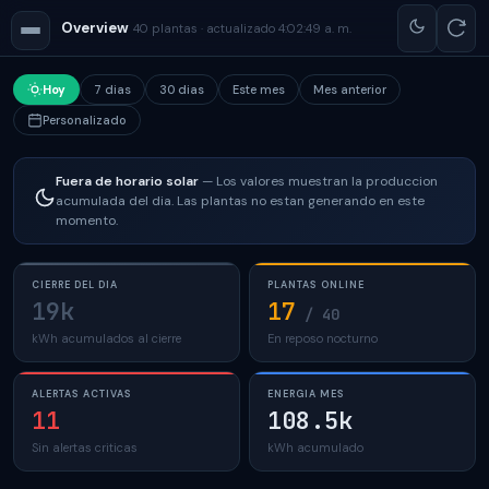
Overview
40 plantas · actualizado 4:02:49 a. m.
Hoy
7 dias
30 dias
Este mes
Mes anterior
Personalizado
Fuera de horario solar
— Los valores muestran la produccion
acumulada del dia. Las plantas no estan generando en este
momento.
CIERRE DEL DIA
PLANTAS ONLINE
19k
17
/ 40
kWh acumulados al cierre
En reposo nocturno
ALERTAS ACTIVAS
ENERGIA MES
11
108.5k
Sin alertas criticas
kWh acumulado